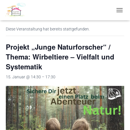
« Alle Veranstaltungen
N
A
V
Diese Veranstaltung hat bereits stattgefunden.
I
G
A
Projekt „Junge Naturforscher“ /
T
I
Thema: Wirbeltiere – Vielfalt und
O
Systematik
N
U
M
15. Januar @ 14:30
–
17:30
S
C
H
A
L
T
E
N