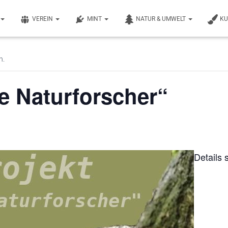
VEREIN
MINT
NATUR & UMWELT
K
n.
e Naturforscher“
Details 