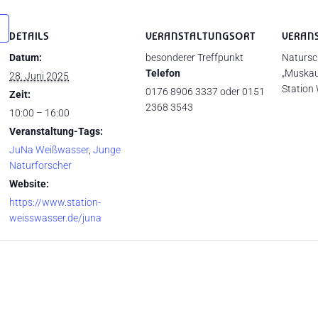
DETAILS
VERANSTALTUNGSORT
VERAN
Datum:
besonderer Treffpunkt
Natursc
Telefon
„Muskau
28. Juni 2025
Station
0176 8906 3337 oder 0151
Zeit:
2368 3543
10:00 – 16:00
Veranstaltung-Tags:
JuNa Weißwasser
,
Junge
Naturforscher
Website:
https://www.station-
weisswasser.de/juna