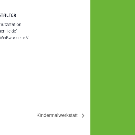
STALTER
hutzstation
er Heide“
 Weißwasser e.V.
Kindermalwerkstatt