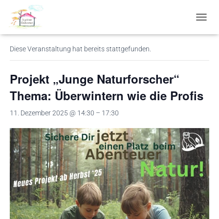
« Alle Veranstaltungen
N
A
V
Diese Veranstaltung hat bereits stattgefunden.
I
G
A
Projekt „Junge Naturforscher“
T
I
Thema: Überwintern wie die Profis
O
N
11. Dezember 2025 @ 14:30
–
17:30
U
M
S
C
H
A
L
T
E
N