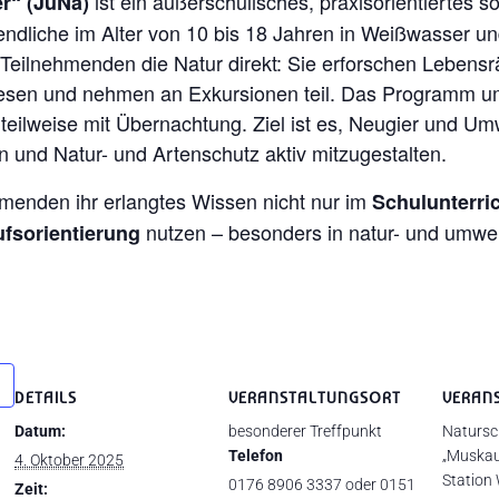
ist ein außerschulisches, praxisorientiertes 
r“ (JuNa)
gendliche im Alter von 10 bis 18 Jahren in Weißwasser 
e Teilnehmenden die Natur direkt: Sie erforschen Leben
Wiesen und nehmen an Exkursionen teil. Das Programm um
lweise mit Übernachtung. Ziel ist es, Neugier und Umw
 und Natur- und Artenschutz aktiv mitzugestalten.
menden ihr erlangtes Wissen nicht nur im
Schulunterri
nutzen – besonders in natur- und umwe
ufsorientierung
DETAILS
VERANSTALTUNGSORT
VERAN
Datum:
besonderer Treffpunkt
Natursc
Telefon
„Muskau
4. Oktober 2025
Station
0176 8906 3337 oder 0151
Zeit: