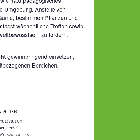
sowie naturpädagogisches
und Umgebung. Anstelle von
sräume, bestimmen Pflanzen und
fasst wöchentliche Treffen sowie
eltbewusstsein zu fördern,
gewinnbringend einsetzen,
cht
ltbezogenen Bereichen.
STALTER
hutzstation
er Heide“
 Weißwasser e.V.