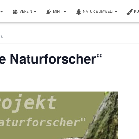
VEREIN
MINT
NATUR & UMWELT
K
n.
e Naturforscher“