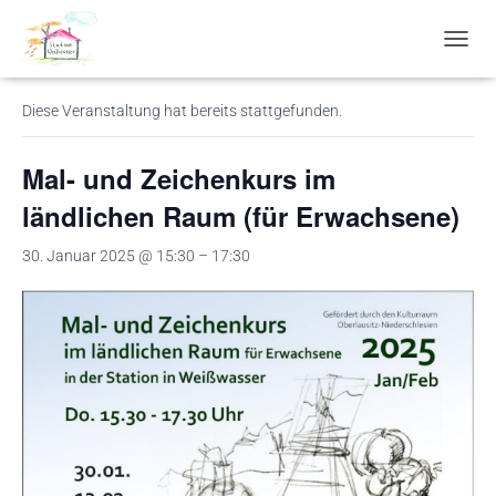
« Alle Veranstaltungen
N
A
V
Diese Veranstaltung hat bereits stattgefunden.
I
G
A
Mal- und Zeichenkurs im
T
I
ländlichen Raum (für Erwachsene)
O
N
30. Januar 2025 @ 15:30
–
17:30
U
M
S
C
H
A
L
T
E
N