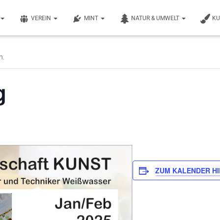
VEREIN
MINT
NATUR & UMWELT
K
n.
g
ZUM KALENDER H