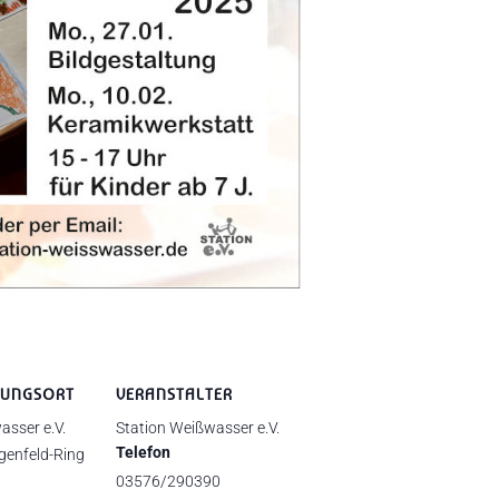
TUNGSORT
VERANSTALTER
asser e.V.
Station Weißwasser e.V.
Telefon
genfeld-Ring
03576/290390