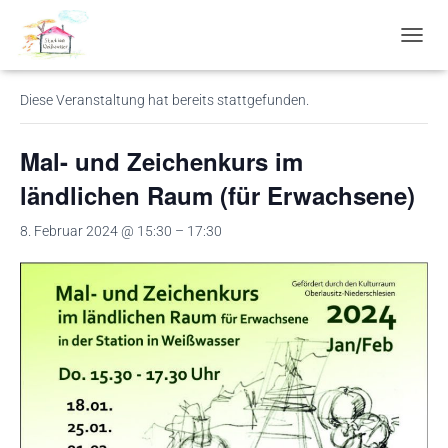
« Alle Veranstaltungen
N
A
V
Diese Veranstaltung hat bereits stattgefunden.
I
G
A
Mal- und Zeichenkurs im
T
I
ländlichen Raum (für Erwachsene)
O
N
8. Februar 2024 @ 15:30
–
17:30
U
M
S
C
H
A
L
T
E
N