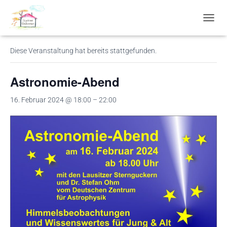
« Alle Veranstaltungen
N
A
V
Diese Veranstaltung hat bereits stattgefunden.
I
G
A
Astronomie-Abend
T
I
16. Februar 2024 @ 18:00
–
22:00
O
N
U
M
S
C
H
A
L
T
E
N