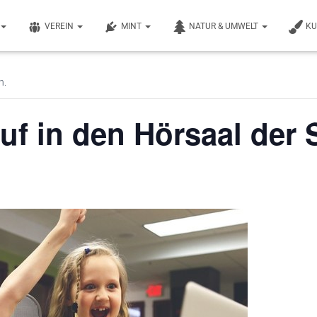
VEREIN
MINT
NATUR & UMWELT
K
n.
uf in den Hörsaal der 