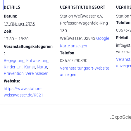
DETAILS
VERANSTALTUNGSORT
VERAN
Datum:
Station Weißwasser e.V.
Station
Telefon
Professor-Wagenfeld-Ring
17. Oktober 2023
03576/
130
Zeit:
E-Mail
Weißwasser
,
02943
Google
17:30 – 18:30
info@st
Karte anzeigen
Veranstaltungskategorien
weisswa
:
Telefon
Veranst
Begegnung
,
Entwicklung
,
03576/290390
anzeige
Kinder-Uni
,
Kunst
,
Natur
,
Veranstaltungsort-Website
Prävention
,
Vereinsleben
anzeigen
Website:
https://www.station-
weisswasser.de/9321
„ExpoScie