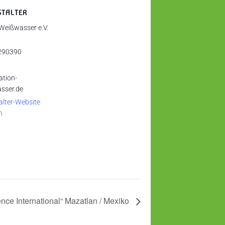
STALTER
 Weißwasser e.V.
290390
ation-
sser.de
alter-Website
n
nce International“ Mazatlan / Mexiko