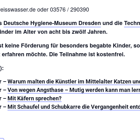
eisswasser.de oder 03576 / 290390
as
Deutsche Hygiene-Museum Dresden
und die
Techn
nder im Alter von acht bis zwölf Jahren.
st keine Förderung für besonders begabte Kinder, so
erfahren möchte. Die Teilnahme ist kostenfrei.
):
r –
Warum malten die Künstler im Mittelalter Katzen u
r –
Von wegen Angsthase – Mutig werden kann man ler
r
–
Mit Käfern sprechen?
r –
Mit Schaufel und Schubkarre die Vergangenheit en