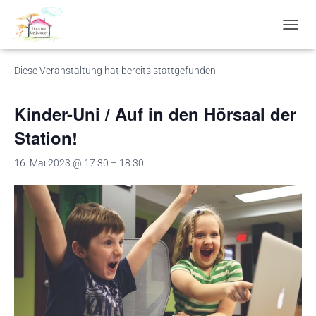
« Alle Veranstaltungen
N
A
V
Diese Veranstaltung hat bereits stattgefunden.
I
G
A
Kinder-Uni / Auf in den Hörsaal der
T
I
Station!
O
N
16. Mai 2023 @ 17:30
–
18:30
U
M
S
C
H
A
L
T
E
N