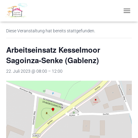
« Alle Veranstaltungen
N
A
V
Diese Veranstaltung hat bereits stattgefunden.
I
G
A
Arbeitseinsatz Kesselmoor
T
I
Sagoinza-Senke (Gablenz)
O
N
22. Juli 2023 @ 08:00
–
12:00
U
M
S
C
H
A
L
T
E
N