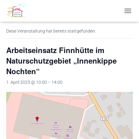
« Alle Veranstaltungen
N
A
V
Diese Veranstaltung hat bereits stattgefunden.
I
G
A
Arbeitseinsatz Finnhütte im
T
I
Naturschutzgebiet „Innenkippe
O
Nochten“
N
U
M
1. April 2023 @ 10:00
–
14:00
S
C
H
A
L
T
E
N