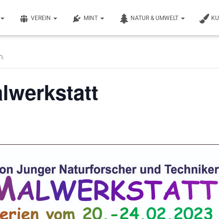
VEREIN
MINT
NATUR & UMWELT
K
n.
lwerkstatt