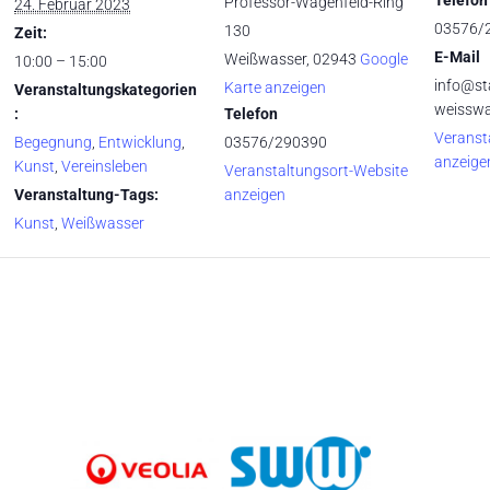
Professor-Wagenfeld-Ring
24. Februar 2023
03576/
130
Zeit:
E-Mail
Weißwasser
,
02943
Google
10:00 – 15:00
info@st
Karte anzeigen
Veranstaltungskategorien
weisswa
:
Telefon
Veranst
Begegnung
,
Entwicklung
,
03576/290390
anzeige
Kunst
,
Vereinsleben
Veranstaltungsort-Website
Veranstaltung-Tags:
anzeigen
Kunst
,
Weißwasser