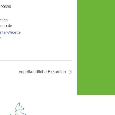
290390
ation-
sser.de
alter-Website
n
vogelkundliche Exkursion