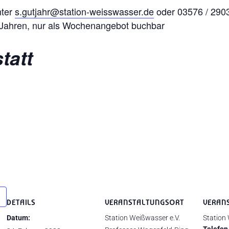
nter
s.gutjahr@station-weisswasser.de
oder 03576 / 29039
2 Jahren, nur als Wochenangebot buchbar
tatt
DETAILS
VERANSTALTUNGSORT
VERAN
Datum:
Station Weißwasser e.V.
Station
Telefon