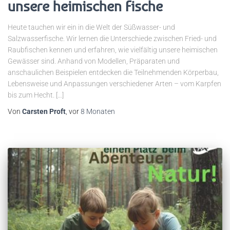
unsere heimischen Fische
Heute tauchen wir ein in die Welt der Süßwasser- und
Salzwasserfische. Wir lernen die Unterschiede zwischen Fried- und
Raubfischen kennen und erfahren, wie vielfältig unsere heimischen
Gewässer sind. Anhand von Modellen, Präparaten und
anschaulichen Beispielen entdecken die Teilnehmenden Körperbau,
Lebensweise und Anpassungen verschiedener Arten – vom Karpfen
bis zum Hecht. […]
Von
Carsten Proft
, vor
8 Monaten