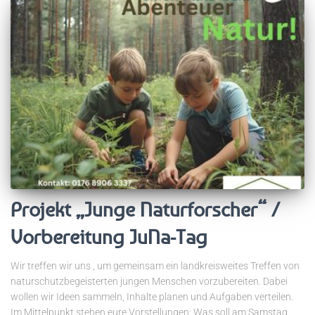
Projekt „Junge Naturforscher“ /
Vorbereitung JuNa-Tag
Wir treffen wir uns , um gemeinsam ein landkreisweites Treffen von
naturschutzbegeisterten jungen Menschen vorzubereiten. Dabei
wollen wir Ideen sammeln, Inhalte planen und Aufgaben verteilen.
Im Mittelpunkt stehen eure Vorstellungen: Was soll am Samstag