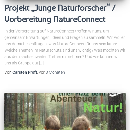
Projekt „Junge Naturforscher“ /
Vorbereitung NatureConnect
In der Vorbereitung auf NatureConnect treffen wir uns, um
gemeinsam Erwartungen, Ideen und Fragen zu sammeln. Wir wollen
uns damit beschäftigen, was NatureConnect für uns sein kann:
Welche Themen im Naturschutz sind uns wichtig? Was möchten wir
aus dem sachsenweiten Treffen mitnehmen? Und wie können wir
uns als Gruppe gut […]
Von
Carsten Proft
, vor
8 Monaten