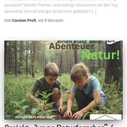
passieren? Welche Themen sind wichtig? Wie können wir den Tag
spannend, sinnvoll und gut strukturiert gestalten? […]
Von
Carsten Proft
, vor
8 Monaten