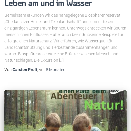
Leben am und im Wasser
Gemeinsam erkunden wir das nahegelegene Biosphärenreservat
„Oberlausitzer Heide- und Teichlandschaft“ und lernen diesen
einzigartigen Lebensraum kennen. Unterwegs entdecken wir Spuren
menschlichen Einflusses – aber auch beeindruckende Beispiele für
erfolgreichen Naturschutz. Wir erfahren, wie Wasserqualität,
Landschaftsnutzung und Tierbestände zusammenhängen und
warum Biosphärenreservate eine Brücke zwischen Mensch und
Natur schlagen. Die Exkursion […]
Von
Carsten Proft
, vor
8 Monaten