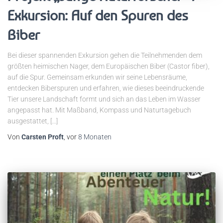
Exkursion: Auf den Spuren des
Biber
Bei dieser spannenden Exkursion gehen die Teilnehmenden dem
größten heimischen Nager, dem Europäischen Biber (Castor fiber),
auf die Spur. Gemeinsam erkunden wir seine Lebensräume,
entdecken Biberspuren und erfahren, wie dieses beeindruckende
Tier unsere Landschaft formt und sich an das Leben im Wasser
angepasst hat. Mit Maßband, Kompass und Naturtagebuch
ausgestattet, […]
Von
Carsten Proft
, vor
8 Monaten