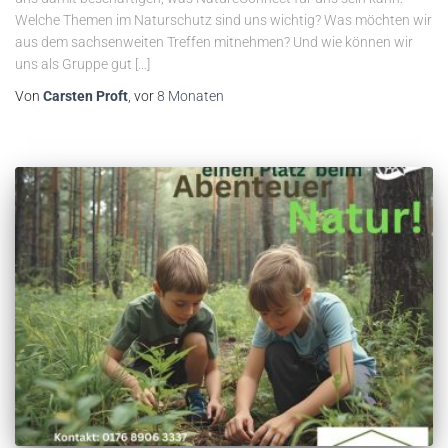
Welche Themen im Naturschutz sind uns wichtig? Was möchten wir
aus dem sachsenweiten Treffen mitnehmen? Und wie können wir
uns als Gruppe gut […]
Von
Carsten Proft
, vor
8 Monaten