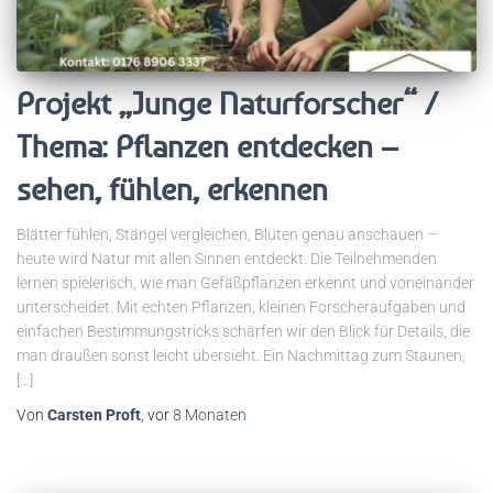
Projekt „Junge Naturforscher“ /
Thema: Pflanzen entdecken –
sehen, fühlen, erkennen
Blätter fühlen, Stängel vergleichen, Blüten genau anschauen –
heute wird Natur mit allen Sinnen entdeckt. Die Teilnehmenden
lernen spielerisch, wie man Gefäßpflanzen erkennt und voneinander
unterscheidet. Mit echten Pflanzen, kleinen Forscheraufgaben und
einfachen Bestimmungstricks schärfen wir den Blick für Details, die
man draußen sonst leicht übersieht. Ein Nachmittag zum Staunen,
[…]
Von
Carsten Proft
, vor
8 Monaten