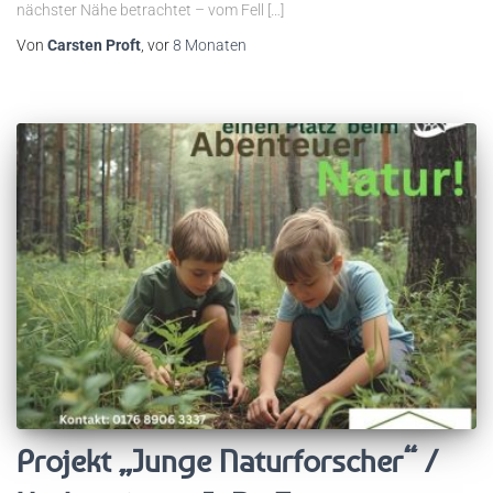
nächster Nähe betrachtet – vom Fell […]
Von
Carsten Proft
, vor
8 Monaten
Projekt „Junge Naturforscher“ /