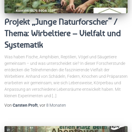
Projekt „Junge Naturforscher“ /
Thema: Wirbeltiere – Vielfalt und
Systematik
Was haben Fische, Amphibien, Reptilien, Vögel und Säugetiere
gemeinsam – und was unterscheidet sie? In dieser Forscherstunde
entdecken die Teilnehmenden die faszinierende Vielfalt der
Wirbeltiere. Anhand von Schädeln, Federn, Knochen und Präparaten
erarbeiten wir gemeinsam, wie sich Lebensweise, Körperbau und
Anpassung an verschiedene Lebensräume entwickelt haben. Mit
kleinen Experimenten und […]
Von
Carsten Proft
, vor
8 Monaten