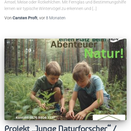
Amsel, Meise oder Rotkehlchen. Mit Fernglas und Bestimmungshilfe
lernen wir typische Wintervögel zu erkennen und […]
Von
Carsten Proft
, vor
8 Monaten
Projekt „Junge Naturforscher“ /