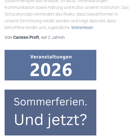
Zusammenspiel aus Analyse, Struktur, Vereinbarungen,
Kommunikation sowie Haltung und Kultur unserer Institution. Das
Schutzkonzept vermindert das Risiko, dass Gewaltformen in
unserer Einrichtung verübt werden und trägt dazu bei, dass
betroffene Kinder und Jugendliche
Weiterlesen
Von
Carsten Proft
, vor
2 Jahren