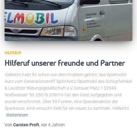
HILFERUF
Hilferuf unserer Freunde und Partner
Vielleicht habt ihr schon von dem Problem gehört: das Spielmobil-
Auto vom Generationstreff SpinnNetz/Spielmobil des Schlupfwinkel
& Lausitzer Bildungsgesellschaft e.V. Sorauer Platz 1 02943
Weißwasser Tel. 03576 209016 hat den Geist aufgegeben und
wurde verschrottet. Über 99 Funken, eine Spendenaktion der
Sparkasse, wird versucht Geld für ein neues zu sammeln. Vielleicht
Weiterlesen
Von
Carsten Proft
, vor
4 Jahren