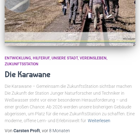
ENTWICKLUNG
HILFERUF
UNSERE STADT
VEREINSLEBEN
ZUKUNFTSSTATION
Die Karawane
Die Karawane – Gemeinsam die ZukunftsStation sichtbar machen
Die Zukunft der Station Junger Naturforscher und Techniker in
Weißwasser steht vor einer besonderen Herausforderung – und
einer großen Chance. Ab 2026 werden unsere bisherigen Gebäude
abgerissen, um Platz für die neue ZukunftsStation zu schaffen. Eine
moderne, offene Lern- und Erlebniswelt für
Weiterlesen
Von
Carsten Proft
, vor
8 Monaten