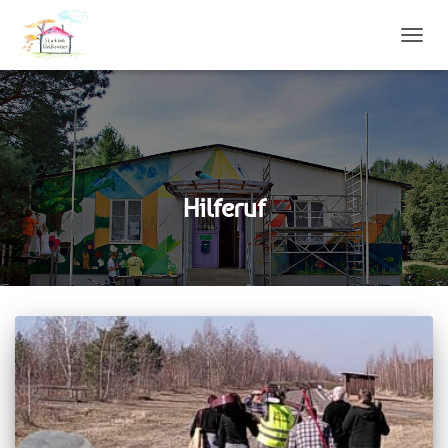
NAVIG
UMSC
Hilferuf