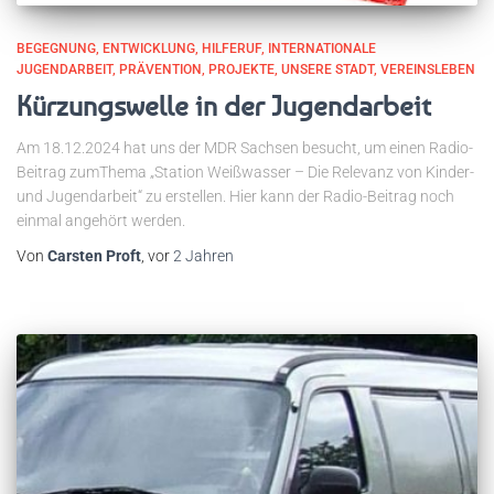
BEGEGNUNG
ENTWICKLUNG
HILFERUF
INTERNATIONALE
JUGENDARBEIT
PRÄVENTION
PROJEKTE
UNSERE STADT
VEREINSLEBEN
Kürzungswelle in der Jugendarbeit
Am 18.12.2024 hat uns der MDR Sachsen besucht, um einen Radio-
Beitrag zumThema „Station Weißwasser – Die Relevanz von Kinder-
und Jugendarbeit“ zu erstellen. Hier kann der Radio-Beitrag noch
einmal angehört werden.
Von
Carsten Proft
, vor
2 Jahren