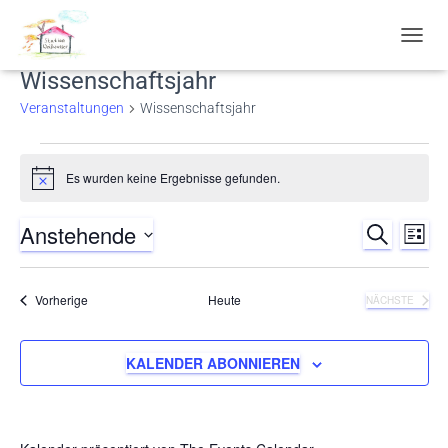
NAVIG
UMSC
Wissenschaftsjahr
Veranstaltungen
Wissenschaftsjahr
Veranstaltungen
Es wurden keine Ergebnisse gefunden.
Hinweis
Anstehende
SUCHE
Ver
Verans
LISTE
Datum
Ans
Suche
wählen.
Veranstaltungen
Vorherige
Heute
NÄCHSTE
Nav
VERANSTA
und
KALENDER ABONNIEREN
Ansich
Naviga