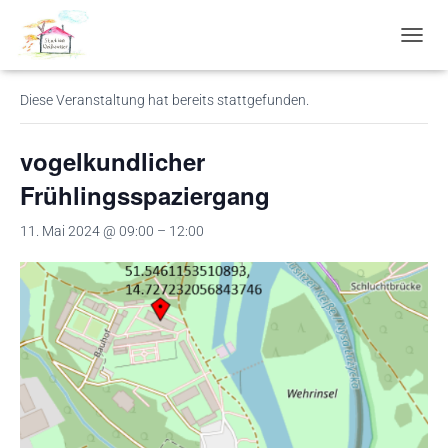
« Alle Veranstaltungen
N
A
V
Diese Veranstaltung hat bereits stattgefunden.
I
G
A
vogelkundlicher
T
I
Frühlingsspaziergang
O
N
11. Mai 2024 @ 09:00
–
12:00
U
M
S
C
H
A
L
T
E
N