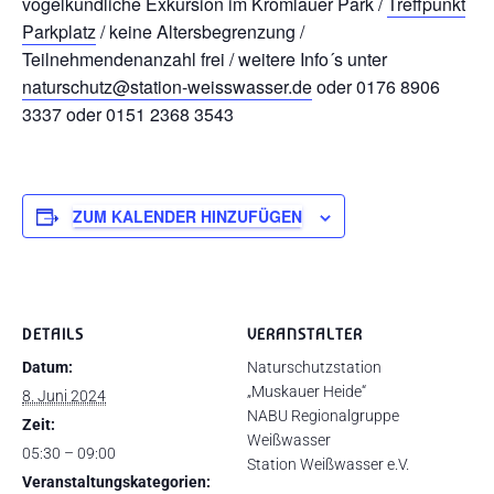
vogelkundliche Exkursion im Kromlauer Park /
Treffpunkt
Parkplatz
/ keine Altersbegrenzung /
Teilnehmendenanzahl frei / weitere Info´s unter
naturschutz@station-weisswasser.de
oder 0176 8906
3337 oder 0151 2368 3543
ZUM KALENDER HINZUFÜGEN
DETAILS
VERANSTALTER
Datum:
Naturschutzstation
„Muskauer Heide“
8. Juni 2024
NABU Regionalgruppe
Zeit:
Weißwasser
05:30 – 09:00
Station Weißwasser e.V.
Veranstaltungskategorien: