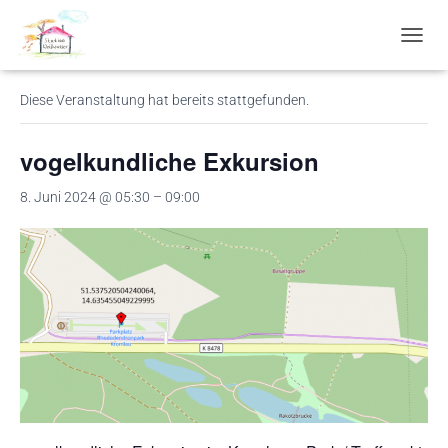
« Alle Veranstaltungen
N
A
V
Diese Veranstaltung hat bereits stattgefunden.
I
G
A
vogelkundliche Exkursion
T
I
8. Juni 2024 @ 05:30
–
09:00
O
N
U
M
S
C
H
A
L
T
E
N