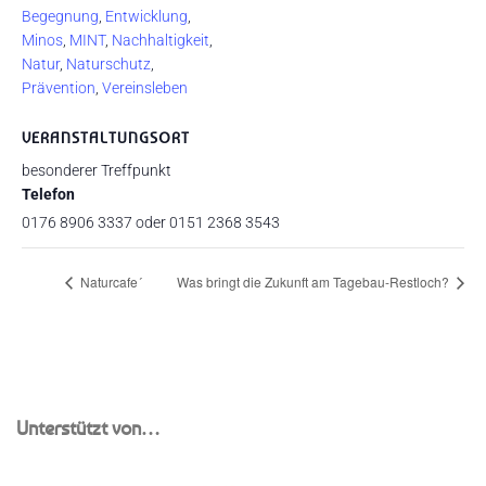
Begegnung
,
Entwicklung
,
Minos
,
MINT
,
Nachhaltigkeit
,
Natur
,
Naturschutz
,
Prävention
,
Vereinsleben
VERANSTALTUNGSORT
besonderer Treffpunkt
Telefon
0176 8906 3337 oder 0151 2368 3543
Naturcafe´
Was bringt die Zukunft am Tagebau-Restloch?
Unterstützt von…