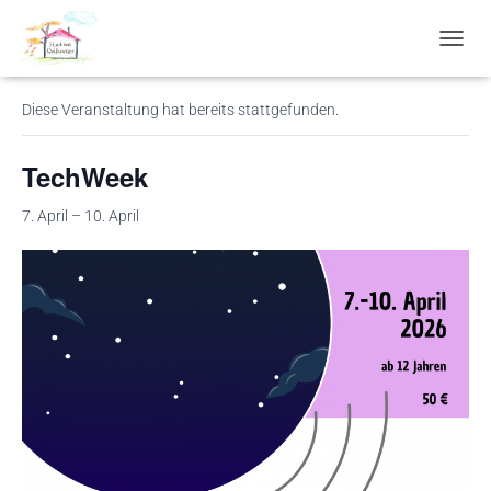
« Alle Veranstaltungen
N
A
V
Diese Veranstaltung hat bereits stattgefunden.
I
G
A
TechWeek
T
I
7. April
–
10. April
O
N
U
M
S
C
H
A
L
T
E
N