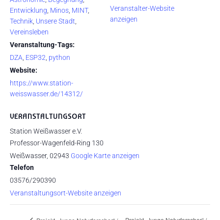
Veranstalter-Website
Entwicklung
,
Minos
,
MINT
,
anzeigen
Technik
,
Unsere Stadt
,
Vereinsleben
Veranstaltung-Tags:
DZA
,
ESP32
,
python
Website:
https://www.station-
weisswasser.de/14312/
VERANSTALTUNGSORT
Station Weißwasser e.V.
Professor-Wagenfeld-Ring 130
Weißwasser
,
02943
Google Karte anzeigen
Telefon
03576/290390
Veranstaltungsort-Website anzeigen
Projekt „Junge Naturforscher“ /
Projekt „Junge Naturforscher“ /