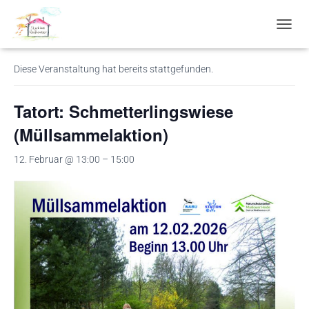
« Alle Veranstaltungen
N
A
V
Diese Veranstaltung hat bereits stattgefunden.
I
G
A
Tatort: Schmetterlingswiese
T
I
(Müllsammelaktion)
O
N
12. Februar @ 13:00
–
15:00
U
M
S
C
H
A
L
T
E
N