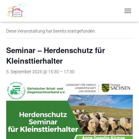
« Alle Veranstaltungen
N
A
V
Diese Veranstaltung hat bereits stattgefunden.
I
G
A
Seminar – Herdenschutz für
T
I
Kleinsttierhalter
O
N
5. September 2025 @ 15:30
–
17:30
U
M
S
C
H
A
L
T
E
N