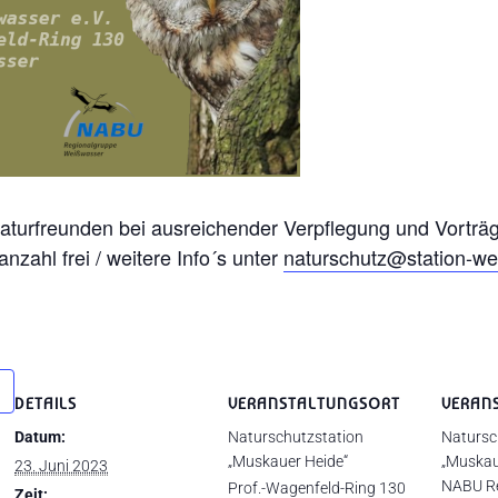
turfreunden bei ausreichender Verpflegung und Vorträgen
zahl frei / weitere Info´s unter
naturschutz@station-we
DETAILS
VERANSTALTUNGSORT
VERAN
Datum:
Naturschutzstation
Natursc
„Muskauer Heide“
„Muskau
23. Juni 2023
NABU Re
Prof.-Wagenfeld-Ring 130
Zeit: