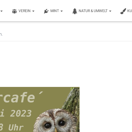
VEREIN
MINT
NATUR & UMWELT
K
n.