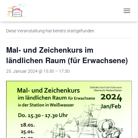
« Alle Veranstaltungen
N
A
V
Diese Veranstaltung hat bereits stattgefunden.
I
G
A
Mal- und Zeichenkurs im
T
I
ländlichen Raum (für Erwachsene)
O
N
25. Januar 2024 @ 15:30
–
17:30
U
M
S
C
H
A
L
T
E
N