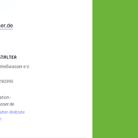
er.de
STALTER
 Weißwasser e.V.
290390
ation-
sser.de
alter-Website
n