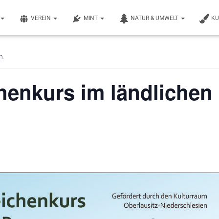
VEREIN
MINT
NATUR & UMWELT
K
n.
henkurs im ländlichen