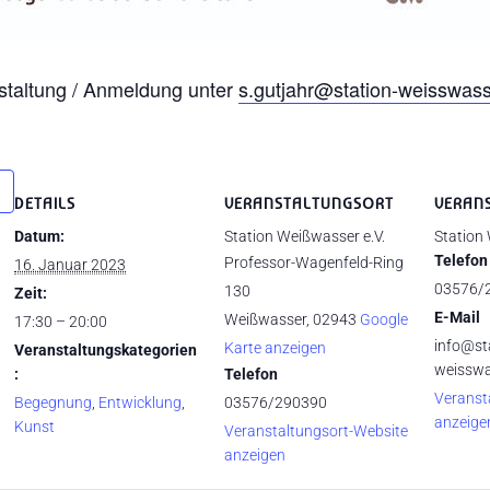
nstaltung / Anmeldung unter
s.gutjahr@station-weisswass
DETAILS
VERANSTALTUNGSORT
VERAN
Datum:
Station Weißwasser e.V.
Station
Telefon
Professor-Wagenfeld-Ring
16. Januar 2023
03576/
130
Zeit:
E-Mail
Weißwasser
,
02943
Google
17:30 – 20:00
info@st
Karte anzeigen
Veranstaltungskategorien
weisswa
:
Telefon
Veranst
Begegnung
,
Entwicklung
,
03576/290390
anzeige
Kunst
Veranstaltungsort-Website
anzeigen