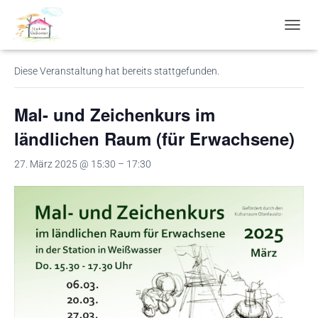
« Alle Veranstaltungen
N
A
V
Diese Veranstaltung hat bereits stattgefunden.
I
G
A
Mal- und Zeichenkurs im
T
I
ländlichen Raum (für Erwachsene)
O
N
27. März 2025 @ 15:30
–
17:30
U
M
S
C
H
A
L
T
E
N