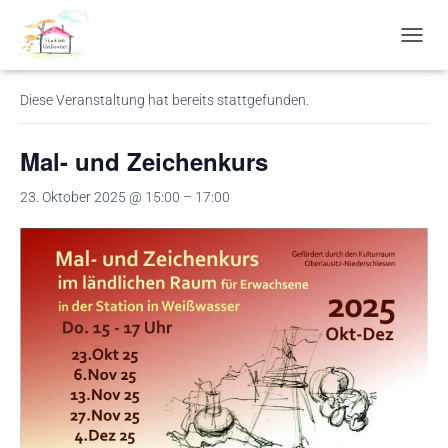
« Alle Veranstaltungen
N
A
V
Diese Veranstaltung hat bereits stattgefunden.
I
G
A
Mal- und Zeichenkurs
T
I
23. Oktober 2025 @ 15:00
–
17:00
O
N
U
M
S
C
H
A
L
T
E
N