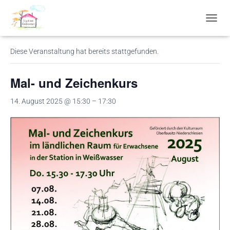
« Alle Veranstaltungen
N
A
V
Diese Veranstaltung hat bereits stattgefunden.
I
G
A
Mal- und Zeichenkurs
T
I
14. August 2025 @ 15:30
–
17:30
O
N
U
M
S
C
H
A
L
T
E
N