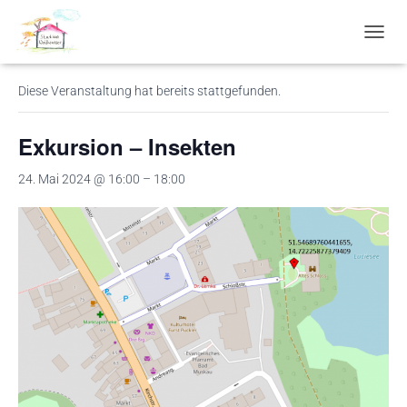
« Alle Veranstaltungen
N
A
V
Diese Veranstaltung hat bereits stattgefunden.
I
G
A
Exkursion – Insekten
T
I
24. Mai 2024 @ 16:00
–
18:00
O
N
U
M
S
C
H
A
L
T
E
N