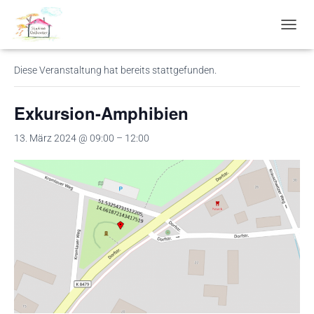
« Alle Veranstaltungen
N
A
V
Diese Veranstaltung hat bereits stattgefunden.
I
G
A
Exkursion-Amphibien
T
I
13. März 2024 @ 09:00
–
12:00
O
N
U
M
S
C
H
A
L
T
E
N