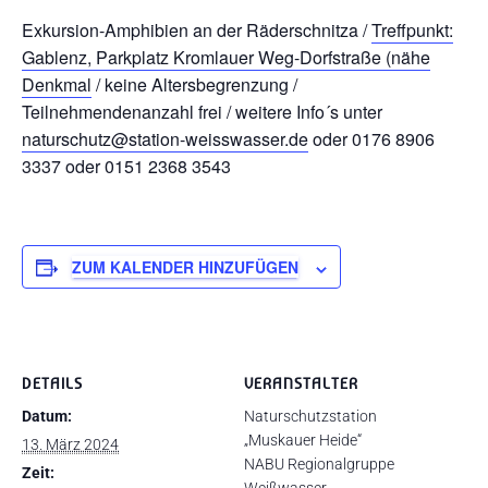
Exkursion-Amphibien an der Räderschnitza /
Treffpunkt:
Gablenz, Parkplatz Kromlauer Weg-Dorfstraße (nähe
Denkmal
/ keine Altersbegrenzung /
Teilnehmendenanzahl frei / weitere Info´s unter
naturschutz@station-weisswasser.de
oder 0176 8906
3337 oder 0151 2368 3543
ZUM KALENDER HINZUFÜGEN
DETAILS
VERANSTALTER
Datum:
Naturschutzstation
„Muskauer Heide“
13. März 2024
NABU Regionalgruppe
Zeit: