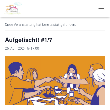
« Alle Veranstaltungen
N
A
V
Diese Veranstaltung hat bereits stattgefunden.
I
G
A
Aufgetischt! #1/7
T
I
25. April 2024 @ 17:00
O
N
U
M
S
C
H
A
L
T
E
N