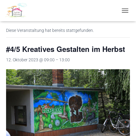
« Alle Veranstaltungen
N
A
V
Diese Veranstaltung hat bereits stattgefunden.
I
G
A
#4/5 Kreatives Gestalten im Herbst
T
I
12. Oktober 2023 @ 09:00
–
13:00
O
N
U
M
S
C
H
A
L
T
E
N