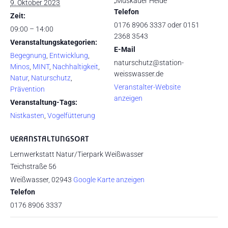
„Muskauer Heide“
9. Oktober 2023
Telefon
Zeit:
0176 8906 3337 oder 0151
09:00 – 14:00
2368 3543
Veranstaltungskategorien:
E-Mail
Begegnung
,
Entwicklung
,
naturschutz@station-
Minos
,
MINT
,
Nachhaltigkeit
,
weisswasser.de
Natur
,
Naturschutz
,
Veranstalter-Website
Prävention
anzeigen
Veranstaltung-Tags:
Nistkasten
,
Vogelfütterung
VERANSTALTUNGSORT
Lernwerkstatt Natur/Tierpark Weißwasser
Teichstraße 56
Weißwasser
,
02943
Google Karte anzeigen
Telefon
0176 8906 3337