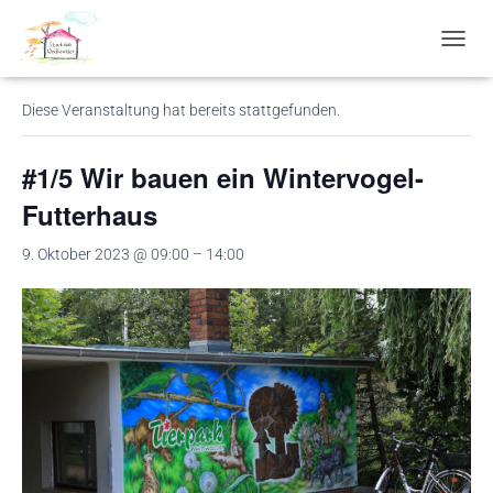
« Alle Veranstaltungen
N
A
V
Diese Veranstaltung hat bereits stattgefunden.
I
G
A
#1/5 Wir bauen ein Wintervogel-
T
I
Futterhaus
O
N
9. Oktober 2023 @ 09:00
–
14:00
U
M
S
C
H
A
L
T
E
N