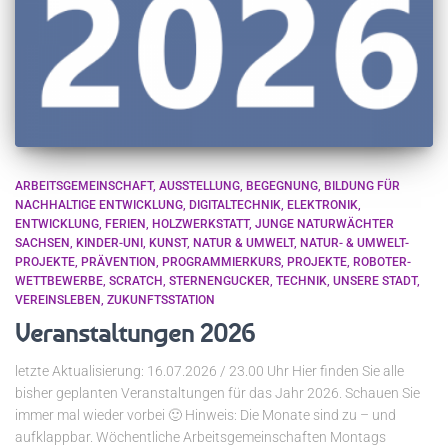
ARBEITSGEMEINSCHAFT
AUSSTELLUNG
BEGEGNUNG
BILDUNG FÜR
NACHHALTIGE ENTWICKLUNG
DIGITALTECHNIK
ELEKTRONIK
ENTWICKLUNG
FERIEN
HOLZWERKSTATT
JUNGE NATURWÄCHTER
SACHSEN
KINDER-UNI
KUNST
NATUR & UMWELT
NATUR- & UMWELT-
PROJEKTE
PRÄVENTION
PROGRAMMIERKURS
PROJEKTE
ROBOTER-
WETTBEWERBE
SCRATCH
STERNENGUCKER
TECHNIK
UNSERE STADT
VEREINSLEBEN
ZUKUNFTSSTATION
Veranstaltungen 2026
letzte Aktualisierung: 16.07.2026 / 23.00 Uhr Hier finden Sie alle
bisher geplanten Veranstaltungen für das Jahr 2026. Schauen Sie
immer mal wieder vorbei 🙂 Hinweis: Die Monate sind zu – und
aufklappbar. Wöchentliche Arbeitsgemeinschaften Montags