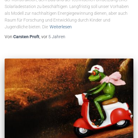
Solarladestation zu beschäftigen. Langfristig soll unser Vorhaben
als Modell zur nachhaltigen Energiegewinnung dienen, aber auch
Raum für Forschung und Entwicklung durch Kinder und
Jugendliche bieten. Die
Weiterlesen
Von
Carsten Proft
, vor
5 Jahren