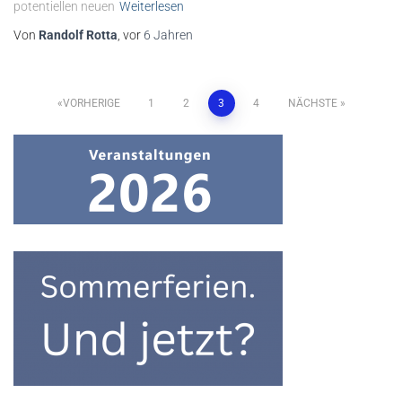
potentiellen neuen
Weiterlesen
Von
Randolf Rotta
, vor
6 Jahren
Seitennummerierung
VORHERIGE
1
2
3
4
NÄCHSTE
der
Beiträge