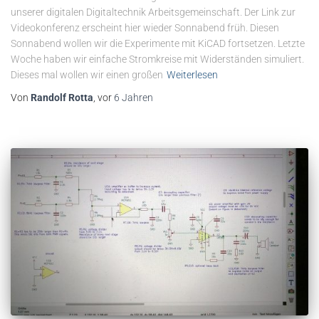
unserer digitalen Digitaltechnik Arbeitsgemeinschaft. Der Link zur
Videokonferenz erscheint hier wieder Sonnabend früh. Diesen
Sonnabend wollen wir die Experimente mit KiCAD fortsetzen. Letzte
Woche haben wir einfache Stromkreise mit Widerständen simuliert.
Dieses mal wollen wir einen großen
Weiterlesen
Von
Randolf Rotta
, vor
6 Jahren