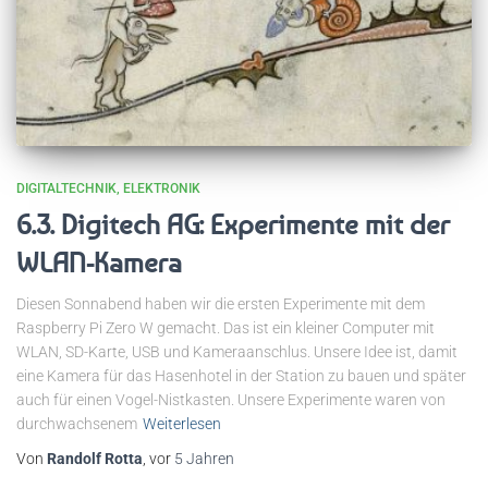
DIGITALTECHNIK
ELEKTRONIK
6.3. Digitech AG: Experimente mit der
WLAN-Kamera
Diesen Sonnabend haben wir die ersten Experimente mit dem
Raspberry Pi Zero W gemacht. Das ist ein kleiner Computer mit
WLAN, SD-Karte, USB und Kameraanschlus. Unsere Idee ist, damit
eine Kamera für das Hasenhotel in der Station zu bauen und später
auch für einen Vogel-Nistkasten. Unsere Experimente waren von
durchwachsenem
Weiterlesen
Von
Randolf Rotta
, vor
5 Jahren