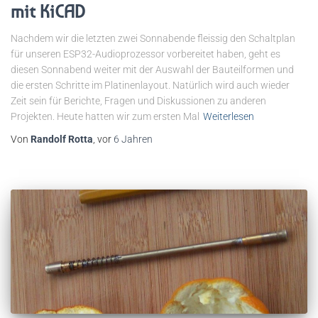
mit KiCAD
Nachdem wir die letzten zwei Sonnabende fleissig den Schaltplan
für unseren ESP32-Audioprozessor vorbereitet haben, geht es
diesen Sonnabend weiter mit der Auswahl der Bauteilformen und
die ersten Schritte im Platinenlayout. Natürlich wird auch wieder
Zeit sein für Berichte, Fragen und Diskussionen zu anderen
Projekten. Heute hatten wir zum ersten Mal
Weiterlesen
Von
Randolf Rotta
, vor
6 Jahren