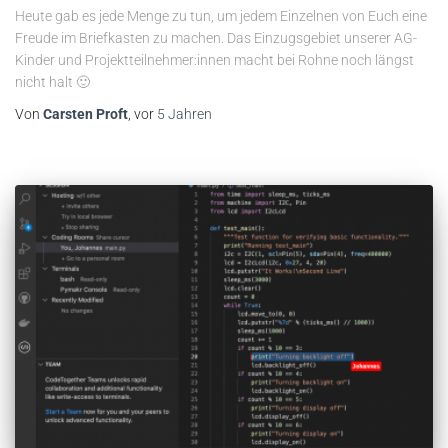
Heute gab es jede Menge zu tun, um jedem Einzelnen von Euch eine
Freude im Briefkasten zu machen. Das Einzugsgebiet unserer AG-
Kinder und Projektteilnehmer:innen macht bei Rohne noch längst
nicht halt 🙂
Von
Carsten Proft
, vor
5 Jahren