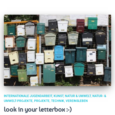
INTERNATIONALE JUGENDARBEIT
KUNST
NATUR & UMWELT
NATUR- &
UMWELT-PROJEKTE
PROJEKTE
TECHNIK
VEREINSLEBEN
look in your letterbox :-)