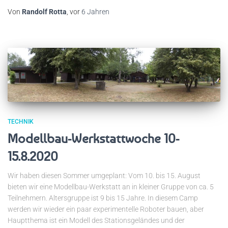
Von
Randolf Rotta
, vor
6 Jahren
TECHNIK
Modellbau-Werkstattwoche 10-
15.8.2020
Wir haben diesen Sommer umgeplant: Vom 10. bis 15. August
bieten wir eine Modellbau-Werkstatt an in kleiner Gruppe von ca. 5
Teilnehmern. Altersgruppe ist 9 bis 15 Jahre. In diesem Camp
werden wir wieder ein paar experimentelle Roboter bauen, aber
Hauptthema ist ein Modell des Stationsgeländes und der