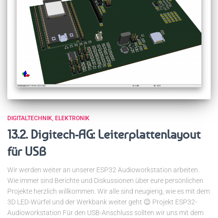
DIGITALTECHNIK
ELEKTRONIK
13.2. Digitech-AG: Leiterplattenlayout
für USB
Wir werden weiter an unserer ESP32 Audioworkstation arbeiten.
Wie immer sind Berichte und Diskussionen über eure persönlichen
Projekte herzlich willkommen. Wir alle sind neugierig, wie es mit dem
3D LED-Würfel und der Werkbank weiter geht 😉 Projekt ESP32-
Audioworkstation Für den USB-Anschluss sollten wir uns mit dem