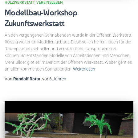
HOLZWERKSTATT
VEREINSLEBEN
Modellbau-Workshop
Zukunftswerkstatt
An den vergangenen Sonnabenden wurde in der Offenen Werkstatt
fleissig weiter an Modellen gebaut. Diese sollen helfen, Ideen für die
Raumplanung schneller und verständlicher ausprobieren zu
können. So entstanden Modelle von Arbeitstischen und Menschen.
Mehr Bilder gibt es im Bericht der Offenen Werkstatt. Weiter geht es
an allen kommenden Sonnabenden
Weiterlesen
Von
Randolf Rotta
, vor
6 Jahren