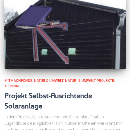
MITMACHFONDS
NATUR & UMWELT
NATUR- & UMWELT-PROJEKTE
TECHNIK
Projekt Selbst-Ausrichtende
Solaranlage
In dem Projekt „Selbst-Ausrichtende Solaranlage“ haben
Jugendliche die Möglichkeit, sich in unserer Offenen Werkstatt mit
der Konstruktion, dem Bau und der technischen Umsetzung einer