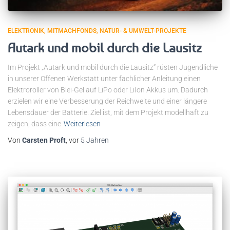
ELEKTRONIK
MITMACHFONDS
NATUR- & UMWELT-PROJEKTE
Autark und mobil durch die Lausitz
Im Projekt „Autark und mobil durch die Lausitz“ rüsten Jugendliche
in unserer Offenen Werkstatt unter fachlicher Anleitung einen
Elektroroller von Blei-Gel auf LiPo oder LiIon Akkus um. Dadurch
erzielen wir eine Verbesserung der Reichweite und einer längere
Lebensdauer der Batterie. Ziel ist, mit dem Projekt modellhaft zu
zeigen, dass eine
Weiterlesen
Von
Carsten Proft
, vor
5 Jahren