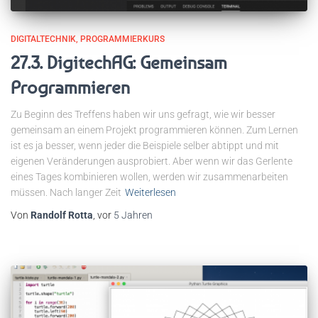
DIGITALTECHNIK
PROGRAMMIERKURS
27.3. DigitechAG: Gemeinsam
Programmieren
Zu Beginn des Treffens haben wir uns gefragt, wie wir besser
gemeinsam an einem Projekt programmieren können. Zum Lernen
ist es ja besser, wenn jeder die Beispiele selber abtippt und mit
eigenen Veränderungen ausprobiert. Aber wenn wir das Gerlente
eines Tages kombinieren wollen, werden wir zusammenarbeiten
müssen. Nach langer Zeit
Weiterlesen
Von
Randolf Rotta
, vor
5 Jahren