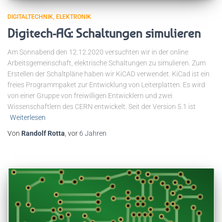
DIGITALTECHNIK
ELEKTRONIK
Digitech-AG: Schaltungen simulieren
Am Sonnabend den 12.12.2020 versuchten wir in der online
Arbeitsgemeinschaft, elektrische Schaltungen zu simulieren. Zum
Erstellen der Schaltpläne haben wir KiCAD verwendet. KiCad ist ein
freies Programmpaket zur Entwicklung von Leiterplatten. Es wird
von einer Gruppe von freiwilligen Entwicklern und zwei
Wissenschaftlern des CERN entwickelt. Seit der Version 5.1 ist
Weiterlesen
Von
Randolf Rotta
, vor
6 Jahren