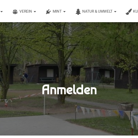
VEREIN
MINT
NATUR & UMWELT
K
Anmelden