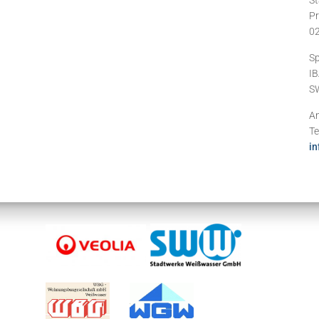
Pr
0
Sp
IB
S
An
Te
in