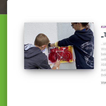
KU
„
…st
Wor
bek
sel
Abb
auc
Bek
Vo