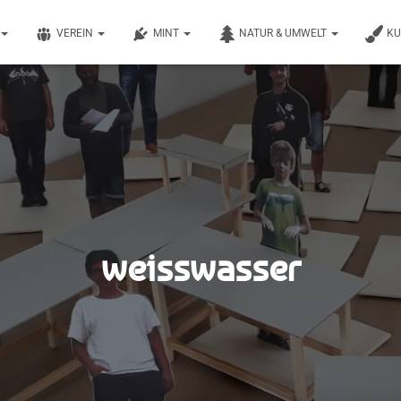
VEREIN
MINT
NATUR & UMWELT
K
weisswasser