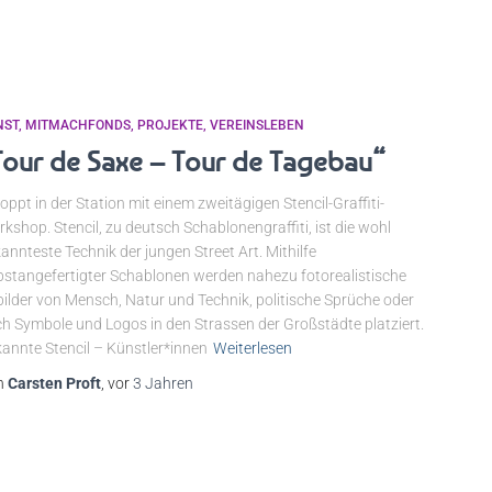
NST
MITMACHFONDS
PROJEKTE
VEREINSLEBEN
Tour de Saxe – Tour de Tagebau“
oppt in der Station mit einem zweitägigen Stencil-Graffiti-
kshop. Stencil, zu deutsch Schablonengraffiti, ist die wohl
annteste Technik der jungen Street Art. Mithilfe
bstangefertigter Schablonen werden nahezu fotorealistische
ilder von Mensch, Natur und Technik, politische Sprüche oder
h Symbole und Logos in den Strassen der Großstädte platziert.
annte Stencil – Künstler*innen
Weiterlesen
n
Carsten Proft
, vor
3 Jahren