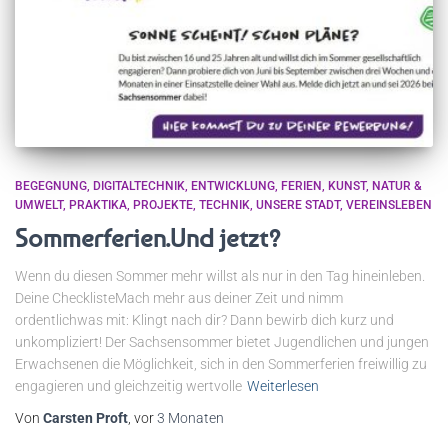
BEGEGNUNG
DIGITALTECHNIK
ENTWICKLUNG
FERIEN
KUNST
NATUR &
UMWELT
PRAKTIKA
PROJEKTE
TECHNIK
UNSERE STADT
VEREINSLEBEN
Sommerferien.Und jetzt?
Wenn du diesen Sommer mehr willst als nur in den Tag hineinleben.
Deine ChecklisteMach mehr aus deiner Zeit und nimm
ordentlichwas mit: Klingt nach dir? Dann bewirb dich kurz und
unkompliziert! Der Sachsensommer bietet Jugendlichen und jungen
Erwachsenen die Möglichkeit, sich in den Sommerferien freiwillig zu
engagieren und gleichzeitig wertvolle
Weiterlesen
Von
Carsten Proft
, vor
3 Monaten