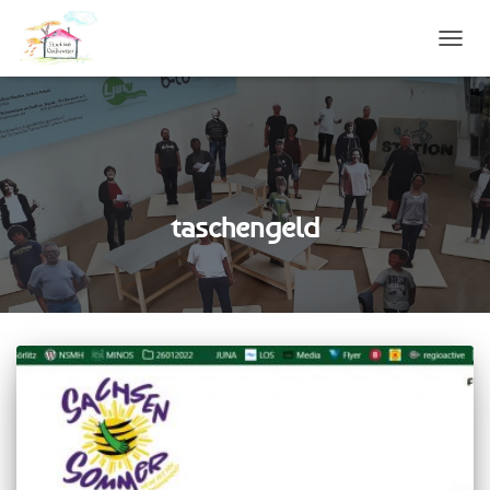
NAVIG
UMSC
taschengeld