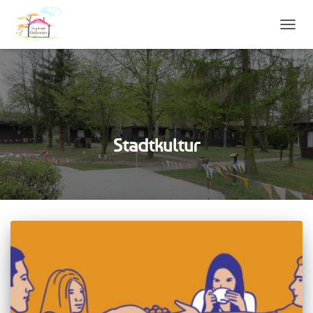
NAVIG
UMSC
Stadtkultur