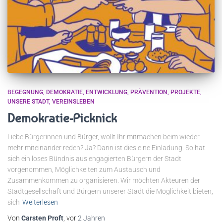
BEGEGNUNG
DEMOKRATIE
ENTWICKLUNG
PRÄVENTION
PROJEKTE
UNSERE STADT
VEREINSLEBEN
Demokratie-Picknick
Liebe Bürgerinnen und Bürger, wollt Ihr mitmachen beim wieder
mehr miteinander reden? Ja? Dann ist dies eine Einladung. So hat
sich ein loses Bündnis aus engagierten Bürgern der Stadt
vorgenommen, Möglichkeiten zum Austausch und
Zusammenkommen zu organisieren. Wir möchten Akteuren der
Stadtgesellschaft und Bürgern unserer Stadt die Möglichkeit bieten,
sich
Weiterlesen
Von
Carsten Proft
, vor
2 Jahren