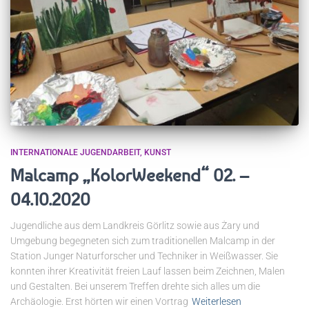
INTERNATIONALE JUGENDARBEIT
KUNST
Malcamp „KolorWeekend“ 02. –
04.10.2020
Jugendliche aus dem Landkreis Görlitz sowie aus Żary und
Umgebung begegneten sich zum traditionellen Malcamp in der
Station Junger Naturforscher und Techniker in Weißwasser. Sie
konnten ihrer Kreativität freien Lauf lassen beim Zeichnen, Malen
und Gestalten. Bei unserem Treffen drehte sich alles um die
Archäologie. Erst hörten wir einen Vortrag
Weiterlesen