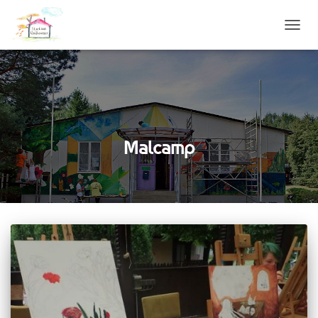
NAVIG
UMSC
Malcamp