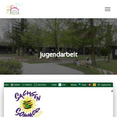
NAVIG
UMSC
jugendarbeit