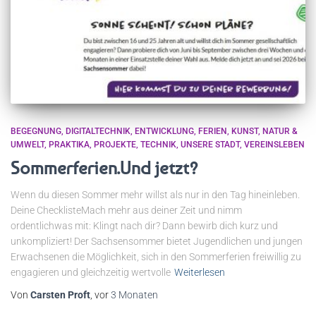
BEGEGNUNG
DIGITALTECHNIK
ENTWICKLUNG
FERIEN
KUNST
NATUR &
UMWELT
PRAKTIKA
PROJEKTE
TECHNIK
UNSERE STADT
VEREINSLEBEN
Sommerferien.Und jetzt?
Wenn du diesen Sommer mehr willst als nur in den Tag hineinleben.
Deine ChecklisteMach mehr aus deiner Zeit und nimm
ordentlichwas mit: Klingt nach dir? Dann bewirb dich kurz und
unkompliziert! Der Sachsensommer bietet Jugendlichen und jungen
Erwachsenen die Möglichkeit, sich in den Sommerferien freiwillig zu
engagieren und gleichzeitig wertvolle
Weiterlesen
Von
Carsten Proft
, vor
3 Monaten