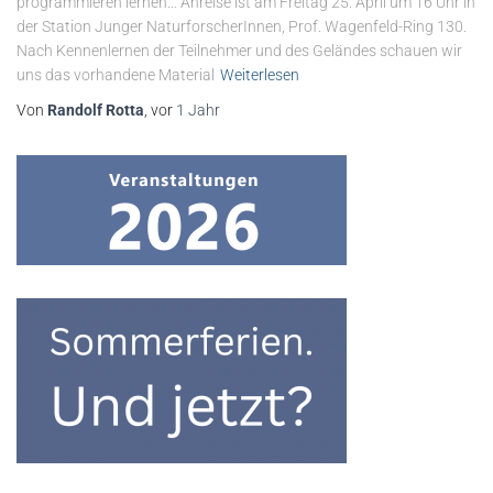
programmieren lernen… Anreise ist am Freitag 25. April um 16 Uhr in
der Station Junger NaturforscherInnen, Prof. Wagenfeld-Ring 130.
Nach Kennenlernen der Teilnehmer und des Geländes schauen wir
uns das vorhandene Material
Weiterlesen
Von
Randolf Rotta
, vor
1 Jahr