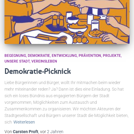
BEGEGNUNG
DEMOKRATIE
ENTWICKLUNG
PRÄVENTION
PROJEKTE
UNSERE STADT
VEREINSLEBEN
Demokratie-Picknick
Liebe Bürgerinnen und Bürger, wollt Ihr mitmachen beim wieder
mehr miteinander reden? Ja? Dann ist dies eine Einladung. So hat
sich ein loses Bündnis aus engagierten Bürgern der Stadt
vorgenommen, Möglichkeiten zum Austausch und
Zusammenkommen zu organisieren. Wir möchten Akteuren der
Stadtgesellschaft und Bürgern unserer Stadt die Möglichkeit bieten,
sich
Weiterlesen
Von
Carsten Proft
, vor
2 Jahren