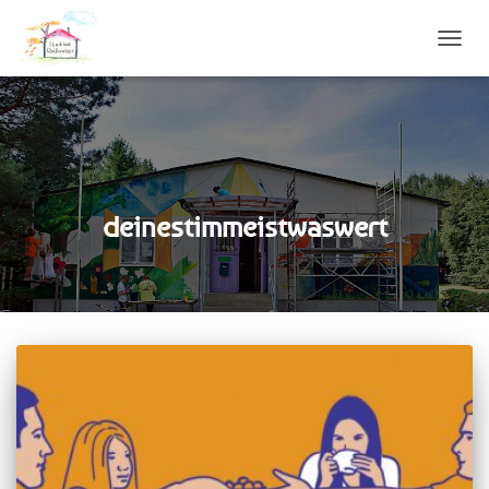
NAVIG
UMSC
deinestimmeistwaswert