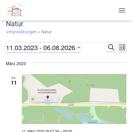
NAVIG
UMSC
Natur
Veranstaltungen
Natur
11.03.2023
 - 
06.08.2026
Veranstaltungen
SUCHE
Ver
Verans
LISTE
Datum
Ans
Suche
wählen.
März 2023
Nav
und
SA.
11
Ansich
Naviga
11. März 2023 @ 07:30
–
09:00