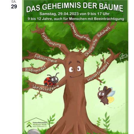
SA.
29