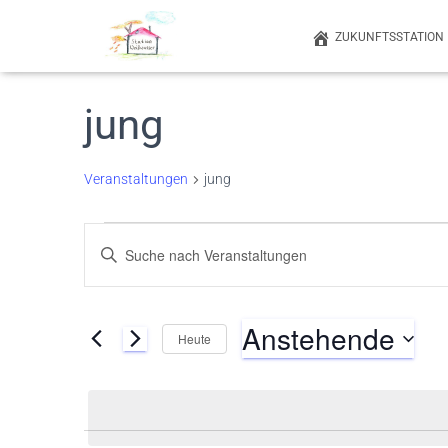
ZUKUNFTSSTATION
jung
Veranstaltungen
jung
Veranstaltungen
Veranstaltungen
Bitte
Schlüsselwort
eingeben.
Suche
Suche
Anstehende
nach
Heute
Veranstaltungen
und
Datum
Schlüsselwort.
wählen.
Ansichten,