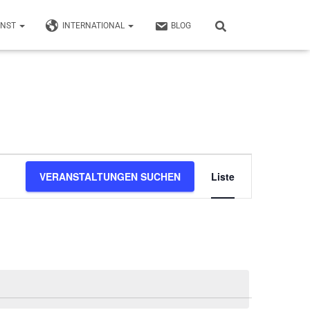
UNST
INTERNATIONAL
BLOG
Veransta
VERANSTALTUNGEN SUCHEN
Liste
Ansichte
Navigati