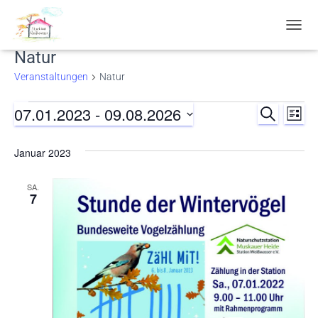
NAVIG
UMSC
Natur
Veranstaltungen
Natur
07.01.2023
 - 
09.08.2026
Veranstaltungen
SUCHE
Ver
Verans
LISTE
Datum
Ans
Suche
wählen.
Januar 2023
Nav
und
SA.
7
Ansich
Naviga