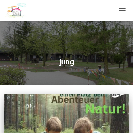
NAVIG
UMSC
jung