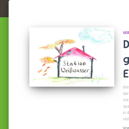
VE
D
g
E
Wir
der
mit
spa
in 
vie
Vo