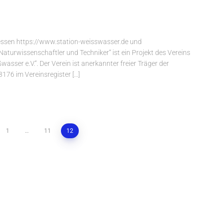
ressen https://www.station-weisswasser.de und
 Naturwissenschaftler und Techniker“ ist ein Projekt des Vereins
asser e.V.“. Der Verein ist anerkannter freier Träger der
176 im Vereinsregister […]
1
…
11
12