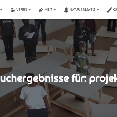
VEREIN
MINT
NATUR & UMWELT
K
uchergebnisse für: proje