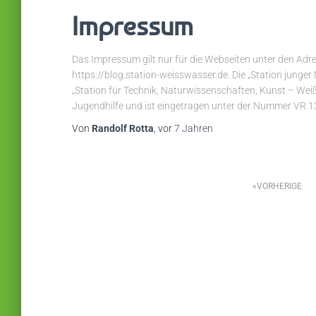
Impressum
Das Impressum gilt nur für die Webseiten unter den Ad
https://blog.station-weisswasser.de. Die „Station junger
„Station für Technik, Naturwissenschaften, Kunst – Weißw
Jugendhilfe und ist eingetragen unter der Nummer VR 13
Von
Randolf Rotta
, vor
7 Jahren
Seitennummerierung
VORHERIGE
der
Beiträge