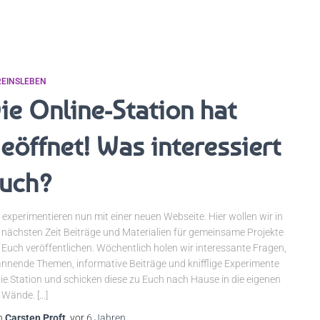
REINSLEBEN
ie Online-Station hat
eöffnet! Was interessiert
uch?
 experimentieren nun mit einer neuen Webseite. Hier wollen wir in
 nächsten Zeit Beiträge und Materialien für gemeinsame Projekte
 Euch veröffentlichen. Wöchentlich holen wir interessante Fragen,
nnende Themen, informative Beiträge und knifflige Experimente
die Station und schicken diese zu Euch nach Hause in die eigenen
l Wände. […]
n
Carsten Proft
, vor
6 Jahren