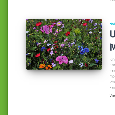
NA
U
M
Kin
Kon
ein
mög
Was
kle
Vo