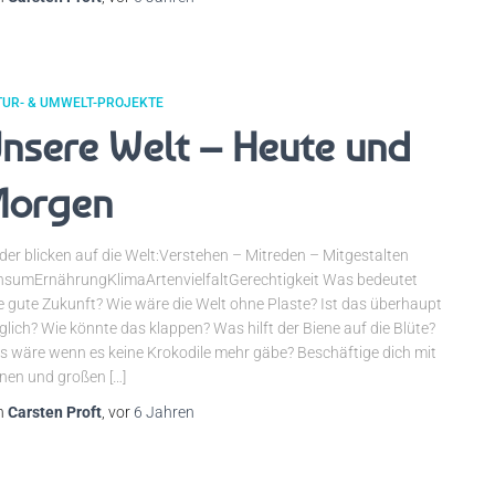
TUR- & UMWELT-PROJEKTE
nsere Welt – Heute und
orgen
der blicken auf die Welt:Verstehen – Mitreden – Mitgestalten
sumErnährungKlimaArtenvielfaltGerechtigkeit Was bedeutet
e gute Zukunft? Wie wäre die Welt ohne Plaste? Ist das überhaupt
lich? Wie könnte das klappen? Was hilft der Biene auf die Blüte?
 wäre wenn es keine Krokodile mehr gäbe? Beschäftige dich mit
inen und großen […]
n
Carsten Proft
, vor
6 Jahren