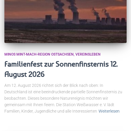
MINOS MINT-MACH-REGION OSTSACHSEN
VEREINSLEBEN
Familienfest zur Sonnenfinsternis 12.
August 2026
Am 12. August 2026 richtet sich der Blick nach oben: In
Deutschland ist eine beeindruckende partielle Sonnenfinsternis zu
beobachten. Dieses besondere Naturereignis möchten wir
gemeinsam mit Ihnen feiern. Die Station Weißwasser e. V. lädt
Familien, Kinder, Jugendliche und alle Interessierten
Weiterlesen