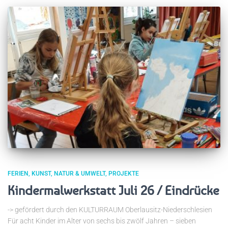
FERIEN
KUNST
NATUR & UMWELT
PROJEKTE
Kindermalwerkstatt Juli 26 / Eindrücke
-> gefördert durch den KULTURRAUM Oberlausitz-Niederschlesien
Für acht Kinder im Alter von sechs bis zwölf Jahren – sieben