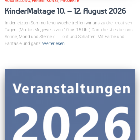
AUSSTELLUNG
FERIEN
KUNST
PROJEKTE
KinderMaltage 10. – 12. August 2026
In der letzten Sommerferienwoche treffen wir uns zu drei kreativen
Tagen. (Mo. bis Mi., jeweils von 10 bis 15 Uhr) Dann heißt es bei uns
Sonne, Mond und Sterne / … Licht und Schatten. Mit Farbe und
Fantasie und ganz
Weiterlesen