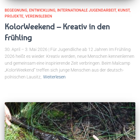
BEGEGNUNG
ENTWICKLUNG
INTERNATIONALE JUGENDARBEIT
KUNST
PROJEKTE
VEREINSLEBEN
KolorWeekend – Kreativ in den
Frühling
30. April – 3. Mai 2026 | Für Jugendliche ab 12 Jahren Im Frühling
2026 heißt es wieder: Kreativ werden, neue Menschen kennenlernen
und gemeinsam eine inspirierende Zeit verbringen. Beim Malcamp
„KolorWeekend“ treffen sich junge Menschen aus der deutsch-
polnischen Lausitz,
Weiterlesen