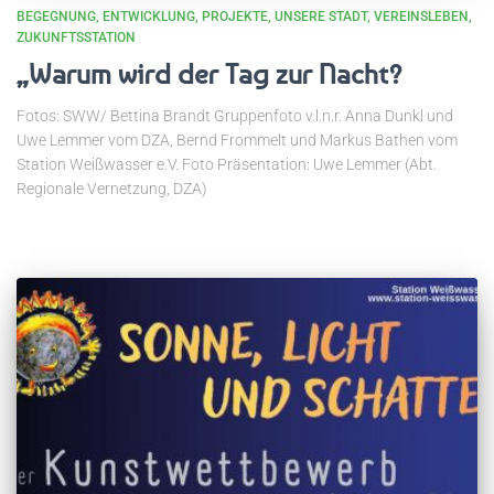
BEGEGNUNG
ENTWICKLUNG
PROJEKTE
UNSERE STADT
VEREINSLEBEN
ZUKUNFTSSTATION
„Warum wird der Tag zur Nacht?
Fotos: SWW/ Bettina Brandt Gruppenfoto v.l.n.r. Anna Dunkl und
Uwe Lemmer vom DZA, Bernd Frommelt und Markus Bathen vom
Station Weißwasser e.V. Foto Präsentation: Uwe Lemmer (Abt.
Regionale Vernetzung, DZA)