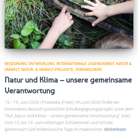
BEGEGNUNG
ENTWICKLUNG
INTERNATIONALE JUGENDARBEIT
NATUR &
UMWELT
NATUR- & UMWELT-PROJEKTE
VEREINSLEBEN
Natur und Klima – unsere gemeinsame
Verantwortung
15.–19. Juni 2026 | Przesieka (Polen) Im Juni 2026 findet ein
besonderes deutsch-polnisches Schulbegegnungsprojekt unter dem
Titel „Natur und Klima – unsere gemeinsame Verantwortung“ statt.
Vom 15. bis 19. Juni verbringen Schülerinnen und Schüler
gemeinsam fünf erlebnisreiche Tage im malerischen
Weiterlesen