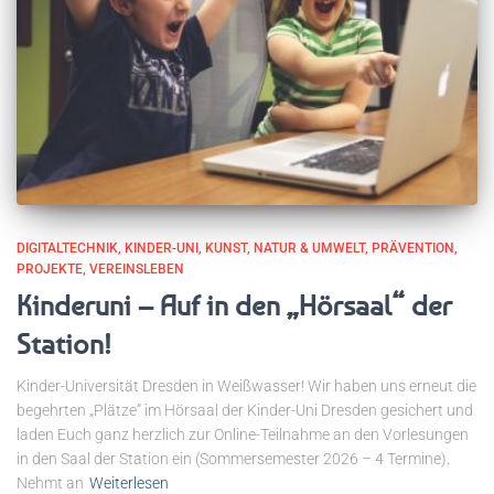
DIGITALTECHNIK
KINDER-UNI
KUNST
NATUR & UMWELT
PRÄVENTION
PROJEKTE
VEREINSLEBEN
Kinderuni – Auf in den „Hörsaal“ der
Station!
Kinder-Universität Dresden in Weißwasser! Wir haben uns erneut die
begehrten „Plätze“ im Hörsaal der Kinder-Uni Dresden gesichert und
laden Euch ganz herzlich zur Online-Teilnahme an den Vorlesungen
in den Saal der Station ein (Sommersemester 2026 – 4 Termine).
Nehmt an
Weiterlesen