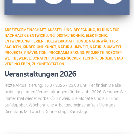
ARBEITSGEMEINSCHAFT
AUSSTELLUNG
BEGEGNUNG
BILDUNG FÜR
NACHHALTIGE ENTWICKLUNG
DIGITALTECHNIK
ELEKTRONIK
ENTWICKLUNG
FERIEN
HOLZWERKSTATT
JUNGE NATURWÄCHTER
SACHSEN
KINDER-UNI
KUNST
NATUR & UMWELT
NATUR- & UMWELT-
PROJEKTE
PRÄVENTION
PROGRAMMIERKURS
PROJEKTE
ROBOTER-
WETTBEWERBE
SCRATCH
STERNENGUCKER
TECHNIK
UNSERE STADT
VEREINSLEBEN
ZUKUNFTSSTATION
Veranstaltungen 2026
letzte Aktualisierung: 16.07.2026 / 23.00 Uhr Hier finden Sie alle
bisher geplanten Veranstaltungen für das Jahr 2026. Schauen Sie
immer mal wieder vorbei 🙂 Hinweis: Die Monate sind zu – und
aufklappbar. Wöchentliche Arbeitsgemeinschaften Montags
Dienstags Mittwochs Donnerstags Samstags