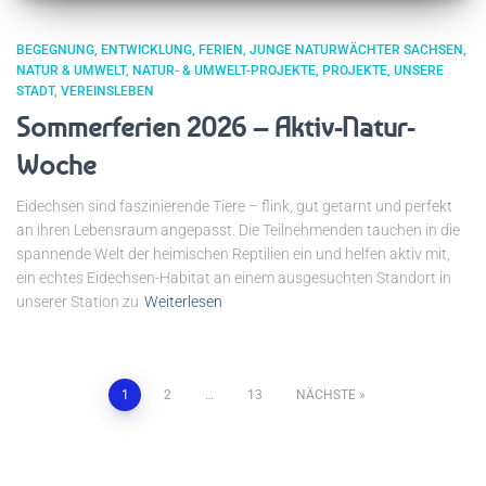
BEGEGNUNG
ENTWICKLUNG
FERIEN
JUNGE NATURWÄCHTER SACHSEN
NATUR & UMWELT
NATUR- & UMWELT-PROJEKTE
PROJEKTE
UNSERE
STADT
VEREINSLEBEN
Sommerferien 2026 – Aktiv-Natur-
Woche
Eidechsen sind faszinierende Tiere – flink, gut getarnt und perfekt
an ihren Lebensraum angepasst. Die Teilnehmenden tauchen in die
spannende Welt der heimischen Reptilien ein und helfen aktiv mit,
ein echtes Eidechsen-Habitat an einem ausgesuchten Standort in
unserer Station zu
Weiterlesen
Seitennummerierung
1
2
…
13
NÄCHSTE
der