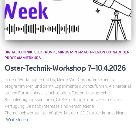
DIGITALTECHNIK
ELEKTRONIK
MINOS MINT-MACH-REGION OSTSACHSEN
PROGRAMMIERKURS
Oster-Technik-Workshop 7–10.4.2026
In dem Workshop lernst Du, kleine Mini-Computer selber zu
programmieren und damit Experimente durchzuführen. Als Material
stehen Farbdisplays, Leuchtdioden, Tasten, Lautsprecher,
Beschleunigungssensoren, GPS-Empfänger und vieles mehr zur
Verfügung. Je nach Interesse sind verschiedene
Themenschwerpunkte möglich. Mit dem 3D-Drucker kannst kleine
Weiterlesen